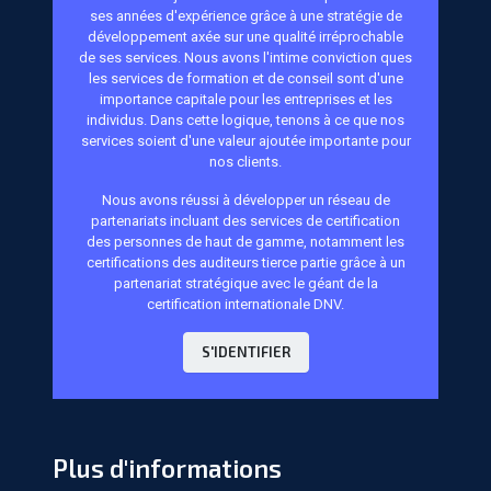
ses années d'expérience grâce à une stratégie de
développement axée sur une qualité irréprochable
de ses services. Nous avons l'intime conviction ques
les services de formation et de conseil sont d'une
importance capitale pour les entreprises et les
individus. Dans cette logique, tenons à ce que nos
services soient d'une valeur ajoutée importante pour
nos clients.
Nous avons réussi à développer un réseau de
partenariats incluant des services de certification
des personnes de haut de gamme, notamment les
certifications des auditeurs tierce partie grâce à un
partenariat stratégique avec le géant de la
certification internationale DNV.
S'IDENTIFIER
Plus d'informations