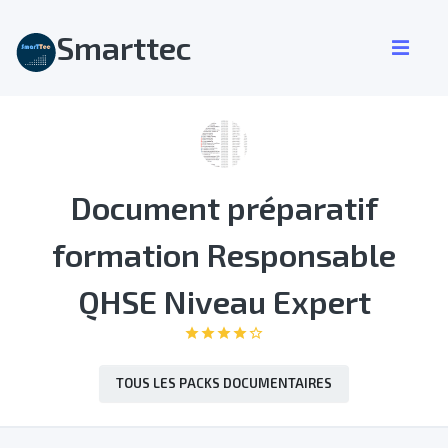
Smarttec
Document préparatif
formation Responsable
QHSE Niveau Expert
star
star
star
star
star_border
TOUS LES PACKS DOCUMENTAIRES