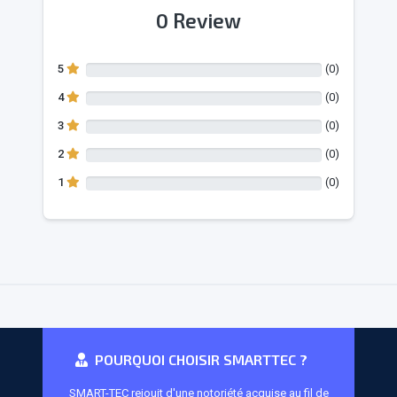
0
Review
5
(
0
)
4
(
0
)
3
(
0
)
2
(
0
)
1
(
0
)
POURQUOI CHOISIR SMARTTEC ?
SMART-TEC rejouit d'une notoriété acquise au fil de