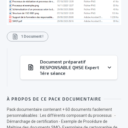
file_present
1 Document !
Document préparatif
file_present
keyboard_arrow_down
RESPONSABLE QHSE Expert
1ére séance
À PROPOS DE CE PACK DOCUMENTAIRE
Pack documentaire contenant + 60 documents facilement
personnalisables : Les différents composant du processus -
Démarchage de certification - Exemple de Procédure de
Maîtrise des documents SMQ- Exemplaire de cartographie de