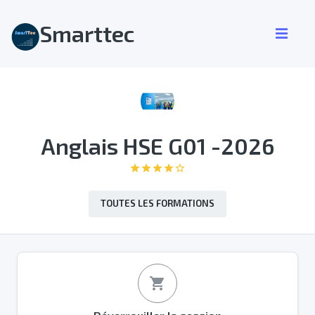
Smarttec
Anglais HSE G01 -2026
star
star
star
star
star_border
TOUTES LES FORMATIONS
shopping_cart