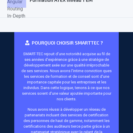
POURQUOI CHOISIR SMARTTEC ?
SMART-TEC rejouit d'une notoriété acquise au fil de
ses années d'expérience grâce à une stratégie de
développement axée sur une qualité irréprochable
de ses services. Nous avons l'intime conviction ques
les services de formation et de conseil sont d'une
importance capitale pour les entreprises et les
individus. Dans cette logique, tenons à ce que nos
services soient d'une valeur ajoutée importante pour
nos clients.
Nous avons réussi à développer un réseau de
partenariats incluant des services de certification
des personnes de haut de gamme, notamment les
certifications des auditeurs tierce partie grâce à un
partenariat stratégique avec le géant de la