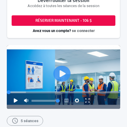
Déverrouiller la session
Accédez à toutes les séances de la session
RÉSERVER MAINTENANT - 106 $
Avez vous un compte?
se connecter
schedule
5 séances