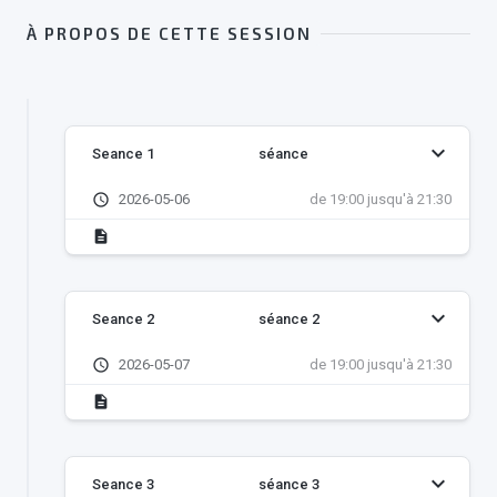
À PROPOS DE CETTE SESSION
keyboard_arrow_down
Seance 1
séance
schedule
2026-05-06
de 19:00 jusqu'à 21:30
description
keyboard_arrow_down
Seance 2
séance 2
schedule
2026-05-07
de 19:00 jusqu'à 21:30
description
keyboard_arrow_down
Seance 3
séance 3