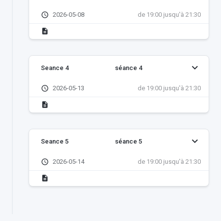
schedule
2026-05-08
de 19:00 jusqu'à 21:30
description
keyboard_arrow_down
Seance 4
séance 4
schedule
2026-05-13
de 19:00 jusqu'à 21:30
description
keyboard_arrow_down
Seance 5
séance 5
schedule
2026-05-14
de 19:00 jusqu'à 21:30
description